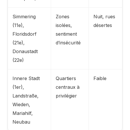
Simmering
Zones
Nuit, rues
(11e),
isolées,
désertes
Floridsdorf
sentiment
(21e),
d’insécurité
Donaustadt
(22e)
Innere Stadt
Quartiers
Faible
(1er),
centraux à
Landstraße,
privilégier
Wieden,
Mariahilf,
Neubau