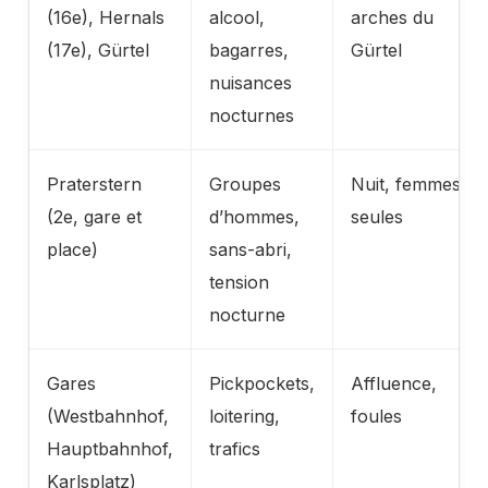
(16e), Hernals
alcool,
arches du
(17e), Gürtel
bagarres,
Gürtel
nuisances
nocturnes
Praterstern
Groupes
Nuit, femmes
(2e, gare et
d’hommes,
seules
place)
sans-abri,
tension
nocturne
Gares
Pickpockets,
Affluence,
(Westbahnhof,
loitering,
foules
Hauptbahnhof,
trafics
Karlsplatz)