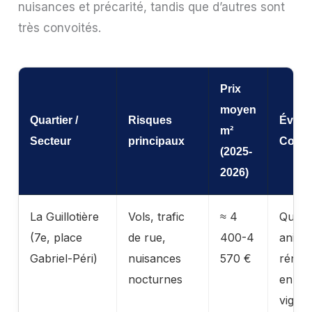
nuisances et précarité, tandis que d’autres sont
très convoités.
Prix
moyen
Quartier /
Risques
Évolut
m²
Secteur
principaux
Conte
(2025-
2026)
La Guillotière
Vols, trafic
≈ 4
Quarti
(7e, place
de rue,
400-4
animé
Gabriel-Péri)
nuisances
570 €
rénov
nocturnes
en co
vigila