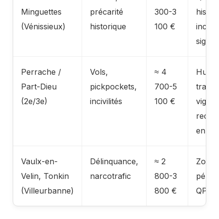
Minguettes
précarité
300-3
histor
(Vénissieux)
historique
100 €
incide
signal
Perrache /
Vols,
≈ 4
Hubs 
Part-Dieu
pickpockets,
700-5
transp
(2e/3e)
incivilités
100 €
vigila
reco
en soi
Vaulx-en-
Délinquance,
≈ 2
Zone
Velin, Tonkin
narcotrafic
800-3
périph
(Villeurbanne)
800 €
QPV/