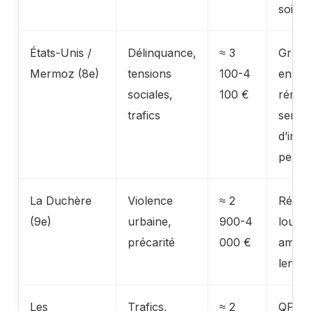
soir
États-Unis /
Délinquance,
≈ 3
Grand
Mermoz (8e)
tensions
100-4
ensem
sociales,
100 €
rénov
trafics
senti
d’insé
persis
La Duchère
Violence
≈ 2
Rénov
(9e)
urbaine,
900-4
lourde
précarité
000 €
amélio
lente
Les
Trafics,
≈ 2
QPV