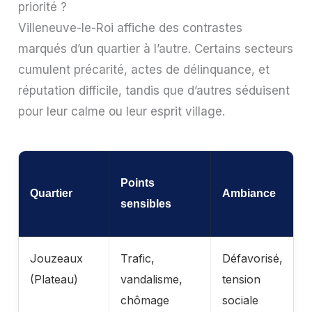
priorité ?
Villeneuve-le-Roi affiche des contrastes
marqués d’un quartier à l’autre. Certains secteurs
cumulent précarité, actes de délinquance, et
réputation difficile, tandis que d’autres séduisent
pour leur calme ou leur esprit village.
P
Points
Quartier
Ambiance
i
sensibles
(
Jouzeaux
Trafic,
Défavorisé,
~
(Plateau)
vandalisme,
tension
3
chômage
sociale