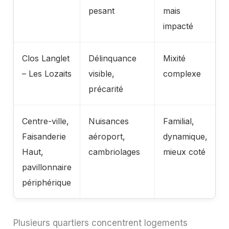
pesant
mais
impacté
Clos Langlet
Délinquance
Mixité
V
– Les Lozaits
visible,
complexe
t
précarité
à
Centre-ville,
Nuisances
Familial,
~
Faisanderie
aéroport,
dynamique,
3
Haut,
cambriolages
mieux coté
pavillonnaire
périphérique
Plusieurs quartiers concentrent logements