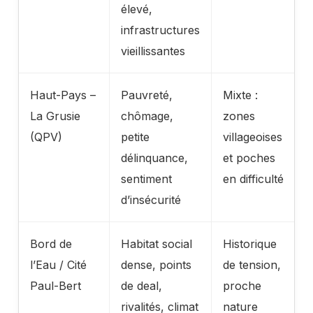
élevé,
infrastructures
vieillissantes
Haut-Pays –
Pauvreté,
Mixte :
~
La Grusie
chômage,
zones
2
(QPV)
petite
villageoises
délinquance,
et poches
sentiment
en difficulté
d’insécurité
Bord de
Habitat social
Historique
l’Eau / Cité
dense, points
de tension,
Paul-Bert
de deal,
proche
rivalités, climat
nature