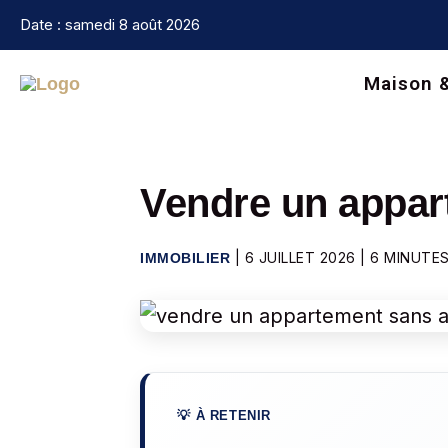
Aller
Date : samedi 8 août 2026
au
contenu
Maison 
Vendre un appar
|
6 JUILLET 2026
|
6 MINUTES
IMMOBILIER