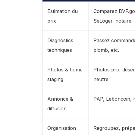
Estimation du
Comparez DVF.gouv
prix
SeLoger, notaire
Diagnostics
Passez commande
techniques
plomb, etc.
Photos & home
Photos pro, dés
staging
neutre
Annonce &
PAP, Leboncoin, m
diffusion
Organisation
Regroupez, prépare