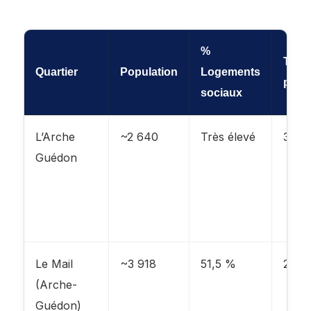
%
Taux
Quartier
Population
Logements
pauv
sociaux
L’Arche
~2 640
Très élevé
35 %
Guédon
Le Mail
~3 918
51,5 %
29 
(Arche-
Guédon)