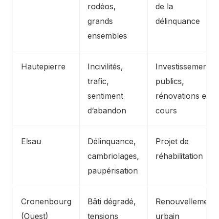
rodéos,
de la
grands
délinquance
ensembles
Hautepierre
Incivilités,
Investissements
trafic,
publics,
sentiment
rénovations en
d’abandon
cours
Elsau
Délinquance,
Projet de
cambriolages,
réhabilitation
paupérisation
Cronenbourg
Bâti dégradé,
Renouvellement
(Ouest)
tensions
urbain