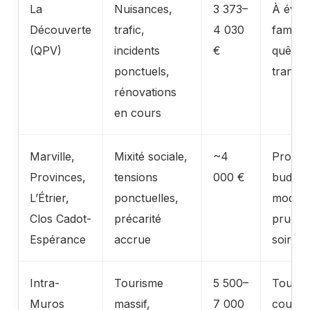
La
Nuisances,
3 373–
À évite
Découverte
trafic,
4 030
famille
(QPV)
incidents
€
quête 
ponctuels,
tranquil
rénovations
en cours
Marville,
Mixité sociale,
~4
Profil 
Provinces,
tensions
000 €
budget
L’Étrier,
ponctuelles,
modéré
Clos Cadot-
précarité
pruden
Espérance
accrue
soir
Intra-
Tourisme
5 500–
Tourist
Muros
massif,
7 000
courts