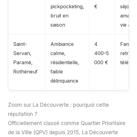
pickpocketing,
€
séjours
bruit en
amateu
saison
vie an
Saint-
Ambiance
4
Famille
Servan,
calme,
400–5
retraité
Paramé,
résidentielle,
000 €
télétra
Rothéneuf
faible
délinquance
Zoom sur La Découverte : pourquoi cette
réputation ?
Officiellement classé comme Quartier Prioritaire
de la Ville (QPV) depuis 2015, La Découverte