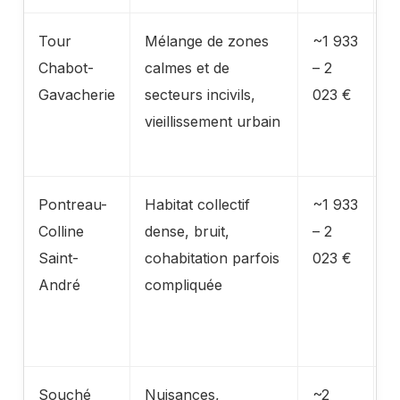
Tour
Mélange de zones
~1 933
S
Chabot-
calmes et de
– 2
m
Gavacherie
secteurs incivils,
023 €
l
vieillissement urbain
a
p
Pontreau-
Habitat collectif
~1 933
P
Colline
dense, bruit,
– 2
z
Saint-
cohabitation parfois
023 €
r
André
compliquée
v
s
l
Souché
Nuisances,
~2
F