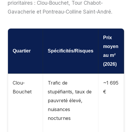
prioritaires : Clou-Bouchet, Tour Chabot-
Gavacherie et Pontreau-Colline Saint-André.
Prix
moyen
Quartier
Spécificités/Risques
C
au m²
(2026)
Clou-
Trafic de
~1 695
À
Bouchet
stupéfiants, taux de
€
p
pauvreté élevé,
a
nuisances
e
nocturnes
i
s