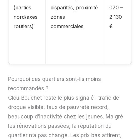
(parties
disparités, proximité
070 –
a
nord/axes
zones
2 130
a
routiers)
commerciales
€
p
à
d
i
Pourquoi ces quartiers sont-ils moins
recommandés ?
Clou-Bouchet reste le plus signalé : trafic de
drogue visible, taux de pauvreté record,
beaucoup d’inactivité chez les jeunes. Malgré
les rénovations passées, la réputation du
quartier n’a pas changé. Les prix bas attirent,