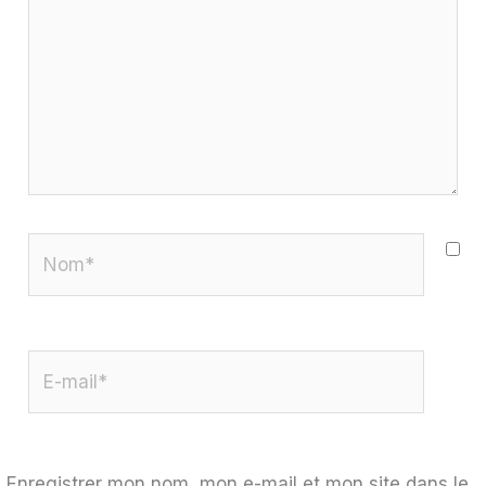
Nom*
E-
mail*
Enregistrer mon nom, mon e-mail et mon site dans le