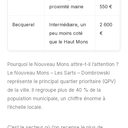
proximité mairie
550 €
d
Becquerel
Intermédiaire, un
2 600
O
peu moins coté
€
r
que le Haut Mons
Pourquoi le Nouveau Mons attire-t-il l’attention ?
Le Nouveau Mons – Les Sarts – Dombrowski
représente le principal quartier prioritaire (QPV)
de la ville. Il regroupe plus de 40 % de la
population municipale, un chiffre énorme à
l’échelle locale.
C’est le secteur où l’on recense le plus de