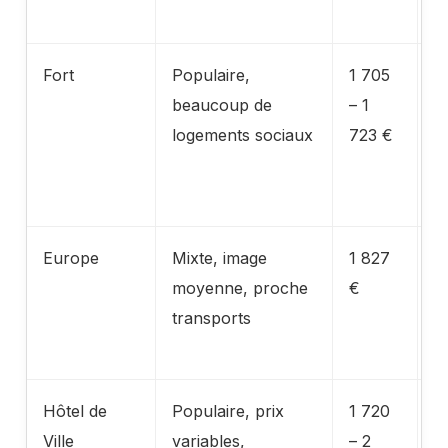
a
Fort
Populaire,
1 705
V
beaucoup de
– 1
l
logements sociaux
723 €
t
p
at
Europe
Mixte, image
1 827
P
moyenne, proche
€
Q
transports
r
u
Hôtel de
Populaire, prix
1 720
C
Ville
variables,
– 2
i