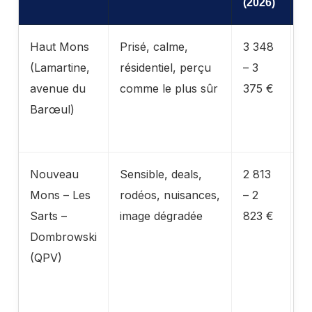
(2026)
Haut Mons
Prisé, calme,
3 348
T
(Lamartine,
résidentiel, perçu
– 3
d
avenue du
comme le plus sûr
375 €
é
Barœul)
f
d
Nouveau
Sensible, deals,
2 813
T
Mons – Les
rodéos, nuisances,
– 2
A
Sarts –
image dégradée
823 €
c
Dombrowski
p
(QPV)
l
t
v