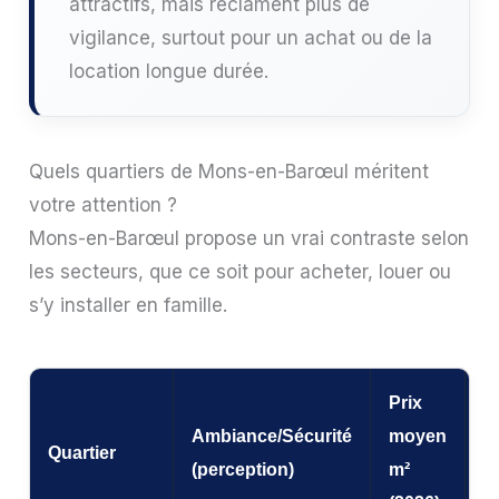
attractifs, mais réclament plus de
vigilance, surtout pour un achat ou de la
location longue durée.
Quels quartiers de Mons-en-Barœul méritent
votre attention ?
Mons-en-Barœul propose un vrai contraste selon
les secteurs, que ce soit pour acheter, louer ou
s’y installer en famille.
Prix
Ambiance/Sécurité
moyen
P
Quartier
(perception)
m²
s