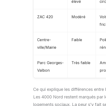
élevé
cir
ZAC 420
Modéré
Vol
fri
Centre-
Faible
Pol
ville/Mairie
rén
Parc Georges-
Très faible
Amb
Valbon
pr
Ce qui explique les différences entre 
Les 4000 Nord restent marqués par le 
logements sociaux. La peur s’y fait se