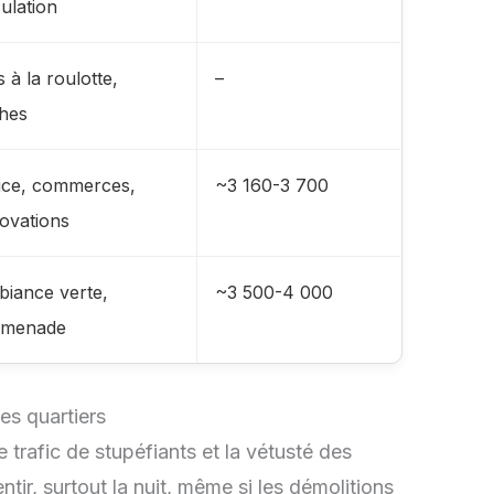
culation
s à la roulotte,
–
ches
ice, commerces,
~3 160-3 700
ovations
iance verte,
~3 500-4 000
omenade
les quartiers
trafic de stupéfiants et la vétusté des
ntir, surtout la nuit, même si les démolitions