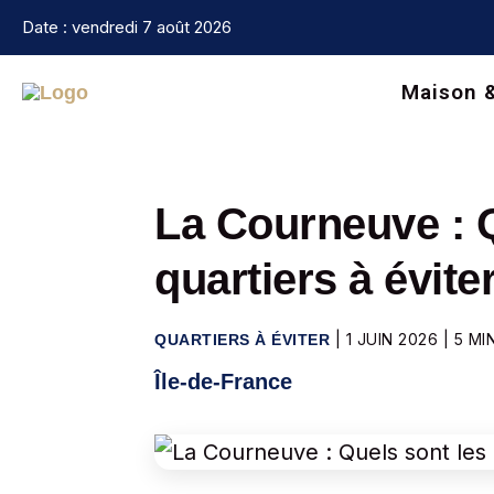
Aller
Date : vendredi 7 août 2026
au
contenu
Maison 
La Courneuve : Q
quartiers à évite
|
1 JUIN 2026
|
5 MI
QUARTIERS À ÉVITER
Île-de-France