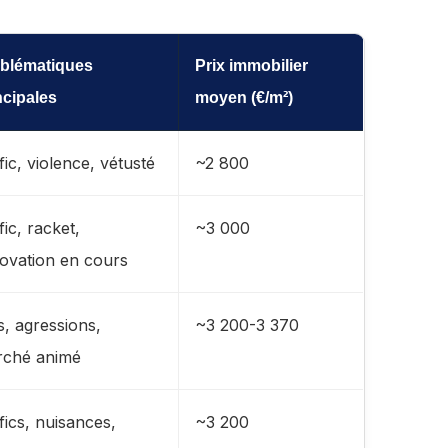
blématiques
Prix immobilier
ncipales
moyen (€/m²)
fic, violence, vétusté
~2 800
fic, racket,
~3 000
ovation en cours
s, agressions,
~3 200-3 370
rché animé
fics, nuisances,
~3 200