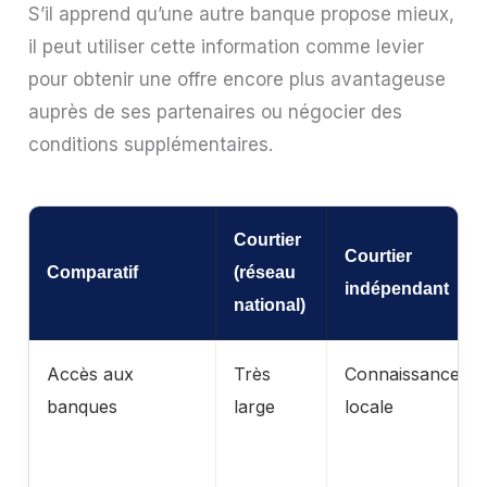
S’il apprend qu’une autre banque propose mieux,
il peut utiliser cette information comme levier
pour obtenir une offre encore plus avantageuse
auprès de ses partenaires ou négocier des
conditions supplémentaires.
Courtier
Courtier
Comparatif
(réseau
indépendant
national)
Accès aux
Très
Connaissance
banques
large
locale