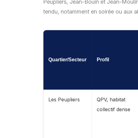
Peupliers, Jean-Bouin et Jean-Moulin 
tendu, notamment en soirée ou aux 
Quartier/Secteur
Profil
Les Peupliers
QPV, habitat
collectif dense