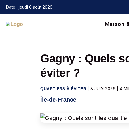
Aller
Date : jeudi 6 août 2026
au
contenu
Maison 
Gagny : Quels so
éviter ?
|
8 JUIN 2026
|
4 M
QUARTIERS À ÉVITER
Île-de-France