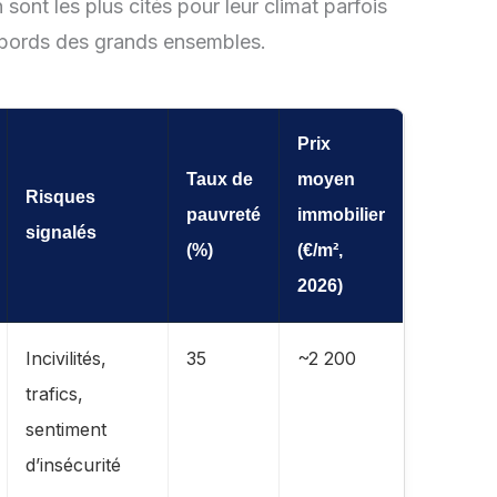
sont les plus cités pour leur climat parfois
abords des grands ensembles.
Prix
Taux de
moyen
Risques
pauvreté
immobilier
signalés
(%)
(€/m²,
2026)
Incivilités,
35
~2 200
trafics,
sentiment
d’insécurité