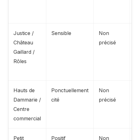
r
c
Justice /
Sensible
Non
A
Château
précisé
t
Gaillard /
in
Rôles
pa
d
Hauts de
Ponctuellement
Non
A
Dammarie /
cité
précisé
n
Centre
s
commercial
Petit
Positif
Non
A