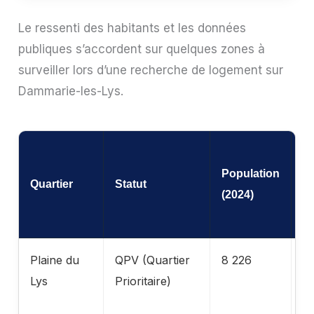
Le ressenti des habitants et les données
publiques s’accordent sur quelques zones à
surveiller lors d’une recherche de logement sur
Dammarie-les-Lys.
Population
Quartier
Statut
Ca
(2024)
Plaine du
QPV (Quartier
8 226
In
Lys
Prioritaire)
p
n