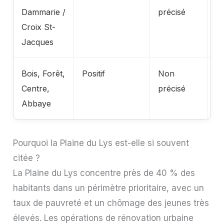
Dammarie /
précisé
vi
Croix St-
c
Jacques
c
Bois, Forêt,
Positif
Non
Ré
Centre,
précisé
v
Abbaye
pr
Pourquoi la Plaine du Lys est-elle si souvent
citée ?
La Plaine du Lys concentre près de 40 % des
habitants dans un périmètre prioritaire, avec un
taux de pauvreté et un chômage des jeunes très
élevés. Les opérations de rénovation urbaine