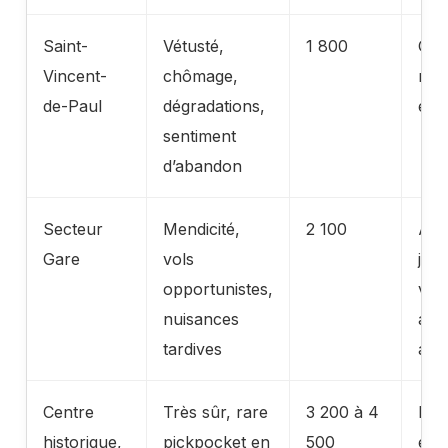
Saint-
Vétusté,
1 800
QPV
Vincent-
chômage,
rén
de-Paul
dégradations,
en 
sentiment
d’abandon
Secteur
Mendicité,
2 100
Ani
Gare
vols
jour
opportunistes,
vigi
nuisances
acc
tardives
apr
Centre
Très sûr, rare
3 200 à 4
Fami
historique,
pickpocket en
500
étud