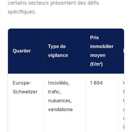
certains secteurs présentent des défis
spécifiques.
Prix
Type de
immobilier
Quartier
Prof
vigilance
moyen
(€/m²)
Europe-
Incivilités,
1 894
Gra
Schweitzer
trafic,
bar
nuisances,
QPV
vandalisme
nom
disp
NP