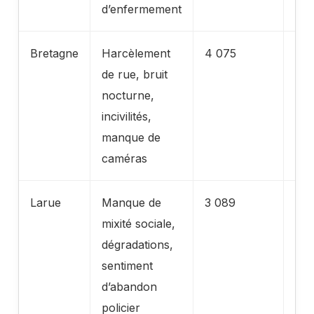
d’enfermement
Bretagne
Harcèlement
4 075
Lég
de rue, bruit
bai
nocturne,
incivilités,
manque de
caméras
Larue
Manque de
3 089
Bai
mixité sociale,
(in
dégradations,
per
sentiment
d’abandon
policier