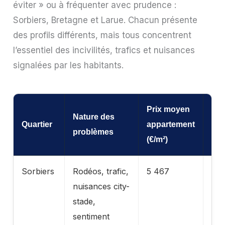
éviter » ou à fréquenter avec prudence :
Sorbiers, Bretagne et Larue. Chacun présente
des profils différents, mais tous concentrent
l’essentiel des incivilités, trafics et nuisances
signalées par les habitants.
Prix moyen
Nature des
Évo
Quartier
appartement
problèmes
réc
(€/m²)
Sorbiers
Rodéos, trafic,
5 467
En 
nuisances city-
(ré
stade,
pr
sentiment