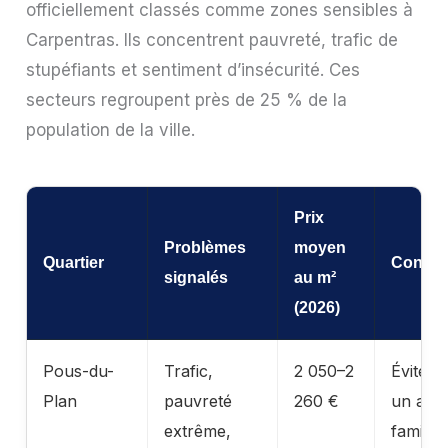
officiellement classés comme zones sensibles à
Carpentras. Ils concentrent pauvreté, trafic de
stupéfiants et sentiment d’insécurité. Ces
secteurs regroupent près de 25 % de la
population de la ville.
Prix
Problèmes
moyen
Quartier
Consei
signalés
au m²
(2026)
Pous-du-
Trafic,
2 050–2
Évitez 
Plan
pauvreté
260 €
un ach
extrême,
familial