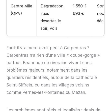
Centre-ville
Dégradation,
1 550–1
Sorties
(QPV)
rues
693 €
noctur
désertes le
déconse
soir, vols
Faut-il vraiment avoir peur à Carpentras ?
Carpentras n’a rien d’une ville « coupe-gorge »
partout. Beaucoup de riverains vivent sans
problèmes majeurs, notamment dans les
quartiers résidentiels, autour de la cathédrale
Saint-Siffrein, ou dans les villages voisins
comme Pernes-les-Fontaines ou Mazan.
Les problèmes sont réels et localisés : deals de