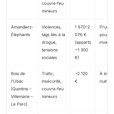
couvre-feu
mineurs
Amandiers-
Violences,
1 970–2
Pruden
Éléphants
tags liés à la
076 €
pour
drogue,
(apparts
investi
tensions
~1 300
sociales
€)
Bois de
Trafic,
~2 120
À éviter
l’Ubac
insécurité,
€
nuit
(Quintine –
couvre-feu
Villemarie –
mineurs
Le Parc)