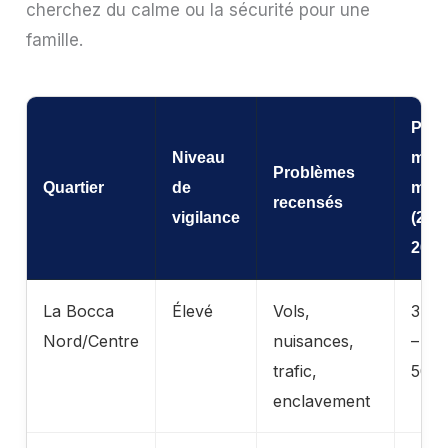
cherchez du calme ou la sécurité pour une
famille.
Prix
Niveau
moy
Problèmes
Quartier
de
m²
recensés
vigilance
(202
26)
La Bocca
Élevé
Vols,
3 20
Nord/Centre
nuisances,
– 4
trafic,
500 
enclavement