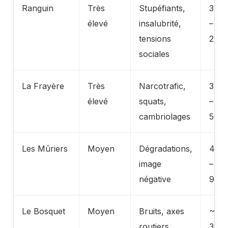
Ranguin
Très
Stupéfiants,
3 27
élevé
insalubrité,
– 4
tensions
217 
sociales
La Frayère
Très
Narcotrafic,
3 99
élevé
squats,
– 4
cambriolages
500 
Les Mûriers
Moyen
Dégradations,
4 20
image
– 4
négative
900 
Le Bosquet
Moyen
Bruits, axes
~4
routiers
300 