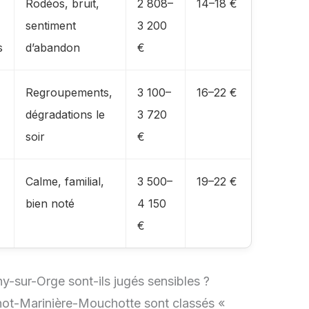
Rodéos, bruit,
2 808–
14–18 €
sentiment
3 200
s
d’abandon
€
Regroupements,
3 100–
16–22 €
dégradations le
3 720
soir
€
Calme, familial,
3 500–
19–22 €
bien noté
4 150
€
ny-sur-Orge sont-ils jugés sensibles ?
énot-Marinière-Mouchotte sont classés «