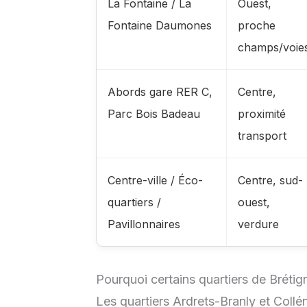
La Fontaine / La
Ouest,
Fontaine Daumones
proche
champs/voie
Abords gare RER C,
Centre,
Parc Bois Badeau
proximité
transport
Centre-ville / Éco-
Centre, sud-
quartiers /
ouest,
Pavillonnaires
verdure
Pourquoi certains quartiers de Brétig
Les quartiers Ardrets-Branly et Coll