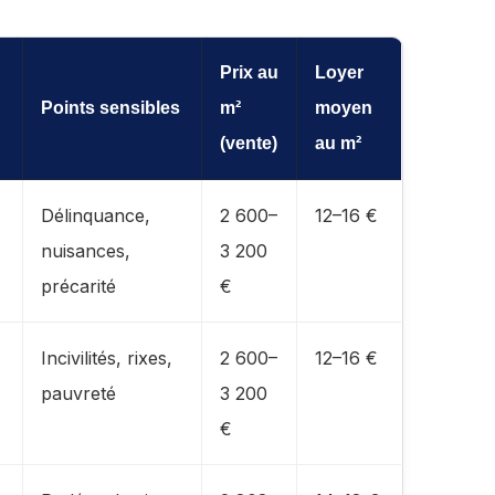
Prix au
Loyer
Points sensibles
m²
moyen
(vente)
au m²
Délinquance,
2 600–
12–16 €
nuisances,
3 200
précarité
€
Incivilités, rixes,
2 600–
12–16 €
pauvreté
3 200
€