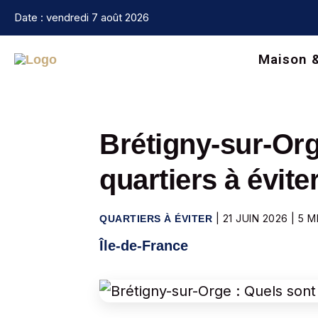
Aller
Date : vendredi 7 août 2026
au
contenu
Maison 
Brétigny-sur-Org
quartiers à évite
|
21 JUIN 2026
|
5 M
QUARTIERS À ÉVITER
Île-de-France