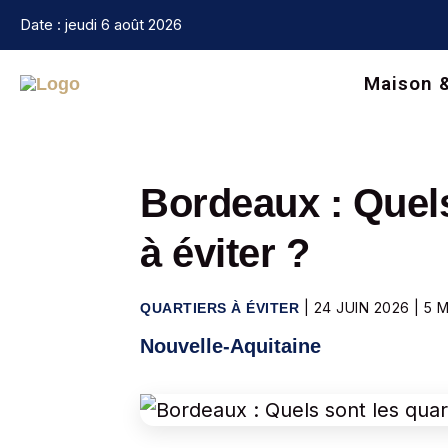
Aller
Date : jeudi 6 août 2026
au
contenu
Maison 
Bordeaux : Quels
à éviter ?
|
24 JUIN 2026
|
5 
QUARTIERS À ÉVITER
Nouvelle-Aquitaine