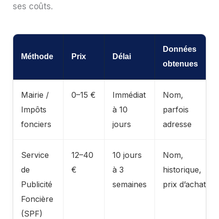
ses coûts.
Données
Méthode
Prix
Délai
obtenues
Mairie /
0–15 €
Immédiat
Nom,
Impôts
à 10
parfois
fonciers
jours
adresse
Service
12–40
10 jours
Nom,
de
€
à 3
historique,
Publicité
semaines
prix d’achat
Foncière
(SPF)