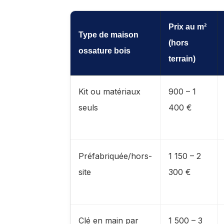
Prix au m²
Type de maison
(hors
ossature bois
terrain)
Kit ou matériaux
900 – 1
seuls
400 €
Préfabriquée/hors-
1 150 – 2
site
300 €
Clé en main par
1 500 – 3