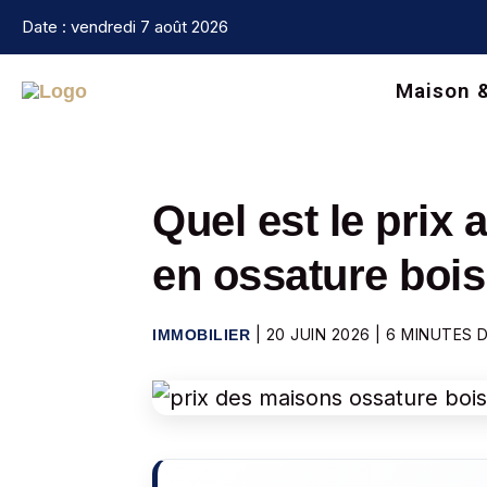
Aller
Date : vendredi 7 août 2026
au
contenu
Maison 
Quel est le prix
en ossature bois
|
20 JUIN 2026
|
6 MINUTES 
IMMOBILIER