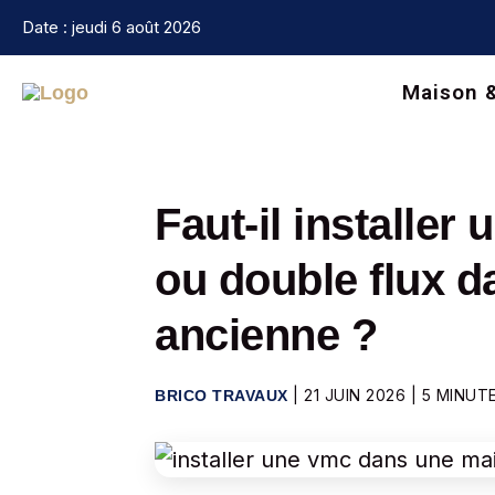
Aller
Date : jeudi 6 août 2026
au
contenu
Maison 
Faut-il installer
ou double flux 
ancienne ?
|
21 JUIN 2026
|
5 MINUT
BRICO TRAVAUX