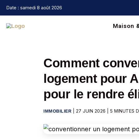
Aller
Date : samedi 8 août 2026
au
contenu
Maison 
Comment conven
logement pour A
pour le rendre éli
|
27 JUIN 2026
|
5 MINUTES 
IMMOBILIER