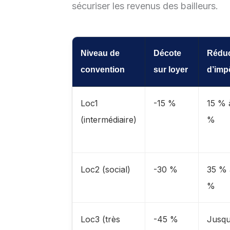
sécuriser les revenus des bailleurs.
Niveau de
Décote
Réduc
convention
sur loyer
d’imp
Loc1
-15 %
15 % 
(intermédiaire)
%
Loc2 (social)
-30 %
35 % 
%
Loc3 (très
-45 %
Jusqu