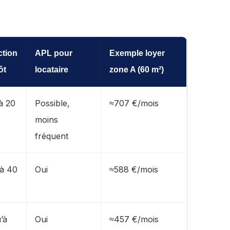
tion
APL pour
Exemple loyer
ôt
locataire
zone A (60 m²)
à 20
Possible,
≈707 €/mois
moins
fréquent
à 40
Oui
≈588 €/mois
’à
Oui
≈457 €/mois