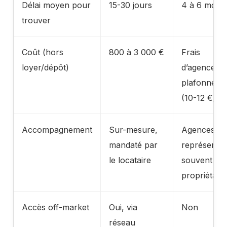
Délai moyen pour
15-30 jours
4 à 6 mois
trouver
Coût (hors
800 à 3 000 €
Frais
loyer/dépôt)
d’agence
plafonnés
(10-12 €/m²
Accompagnement
Sur-mesure,
Agences
mandaté par
représente
le locataire
souvent le
propriétaire
Accès off-market
Oui, via
Non
réseau